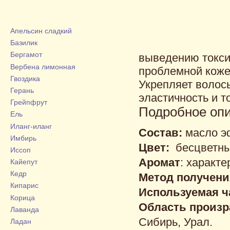
Апельсин сладкий
Базилик
Бергамот
выведению токси
Вербена лимонная
проблемной коже
Гвоздика
Укрепляет волос
Герань
эластичность и т
Грейпфрут
Подробное оп
Ель
Иланг-иланг
Состав:
масло э
Имбирь
Цвет:
бесцветны
Иссоп
Аромат
: характ
Кайепут
Кедр
Метод получени
Кипарис
Используемая ч
Корица
Область произр
Лаванда
Сибирь, Урал.
Ладан