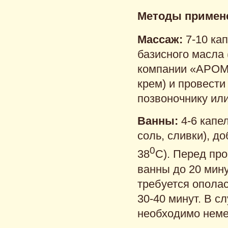
Методы примен
Массаж:
7-10 ка
базисного масла
компании «АРОМ
крем) и провести
позвоночнику или
Ванны:
4-6 капе
соль, сливки), д
0
38
С). Перед пр
ванны до 20 мин
требуется ополас
30-40 минут. В с
необходимо неме