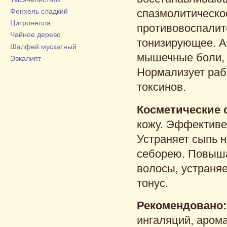
Фенхель сладкий
спазмолитическо
Цитронелла
противовоспалит
Чайное дерево
тонизирующее. А
Шалфей мускатный
мышечные боли, 
Эвкалипт
Нормализует раб
токсинов.
Косметические 
кожу. Эффективе
Устраняет сыпь 
себорею. Повыша
волосы, устраня
тонус.
Рекомендовано:
ингаляций, аром