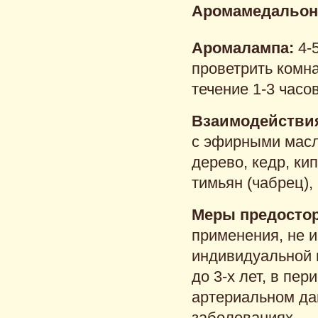
Аромамедальо
Аромалампа:
4-
проветрить комна
течение 1-3 часов
Взаимодействия
с эфирными мас
дерево, кедр, ки
тимьян (чабрец),
Меры предосто
применения, не и
индивидуальной 
до 3-х лет, в п
артериальном дав
заболеваниях.