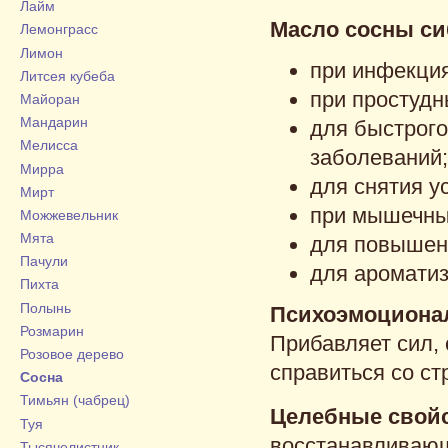
Лайм
Масло сосны си
Лемонграсс
Лимон
при инфекция
Литсея кубеба
при простудн
Майоран
Мандарин
для быстрого
Мелисса
заболеваний;
Мирра
для снятия ус
Мирт
при мышечны
Можжевельник
Мята
для повышени
Пачули
для ароматиз
Пихта
Полынь
Психоэмоциона
Розмарин
Прибавляет сил,
Розовое дерево
справиться со ст
Сосна
Тимьян (чабрец)
Целебные свойс
Туя
восстанавливаю
Тысячелистник